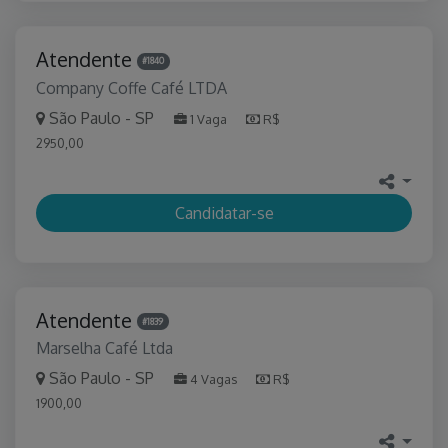
Atendente
#1840
Company Coffe Café LTDA
São Paulo - SP
1 Vaga
R$
2950,00
Candidatar-se
Atendente
#1839
Marselha Café Ltda
São Paulo - SP
4 Vagas
R$
1900,00