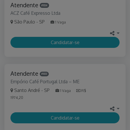
Atendente
#1834
ACZ Café Expresso Ltda
São Paulo - SP
1 Vaga
Candidatar-se
Atendente
#1833
Empório Café Portugal Ltda – ME
Santo André - SP
1 Vaga
R$
1974,20
Candidatar-se