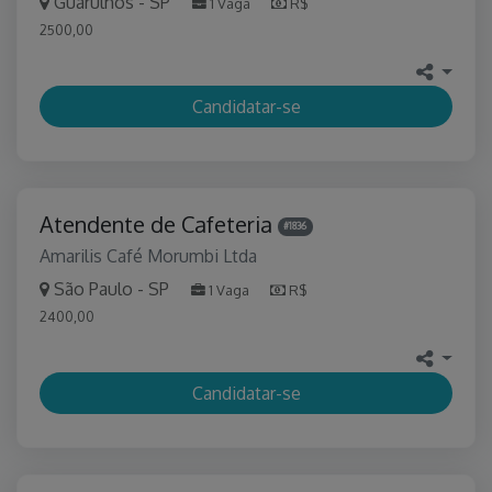
Guarulhos - SP
1 Vaga
R$
2500,00
Candidatar-se
Atendente de Cafeteria
#1836
Amarilis Café Morumbi Ltda
São Paulo - SP
1 Vaga
R$
2400,00
Candidatar-se